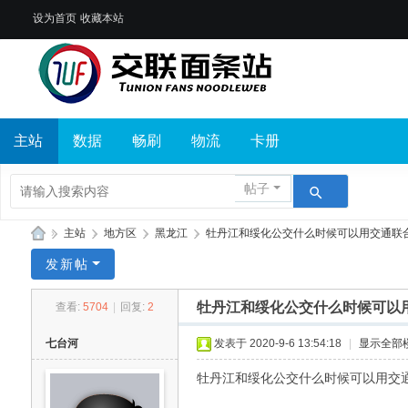
设为首页
收藏本站
主站
数据
畅刷
物流
卡册
帖子
»
主站
›
地方区
›
黑龙江
›
牡丹江和绥化公交什么时候可以用交通联合卡？
交
发新帖
联
牡丹江和绥化公交什么时候可以
查看:
5704
|
回复:
2
面
条
七台河
发表于 2020-9-6 13:54:18
|
显示全部
站
牡丹江和绥化公交什么时候可以用交