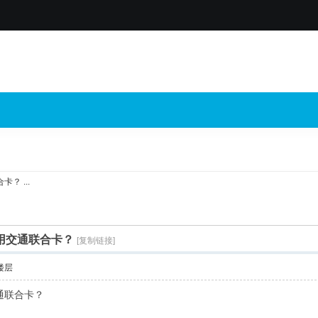
 ...
用交通联合卡？
[复制链接]
楼层
通联合卡？