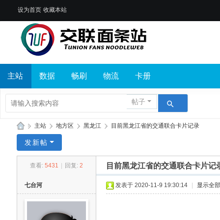
设为首页
收藏本站
主站
数据
畅刷
物流
卡册
帖子
»
主站
›
地方区
›
黑龙江
›
目前黑龙江省的交通联合卡片记录
交
发新帖
联
目前黑龙江省的交通联合卡片记
查看:
5431
|
回复:
2
面
条
七台河
发表于 2020-11-9 19:30:14
|
显示全
站