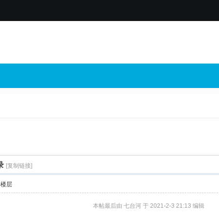
录
[复制链接]
部楼层
本帖最后由 七台河 于 2021-2-3 21:13 编辑