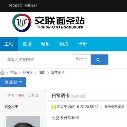
设为首页
收藏本站
主站
数据
畅刷
物流
卡册
帖子
»
主站
›
地方区
›
湖南
›
日常晒卡
交
发新帖
联
日常晒卡
查看:
7464
|
回复:
2
[复制链接]
面
条
公交小王
发表于 2021-8-20 20:55:33
|
显示全部楼层
站
公交卡日常晒卡