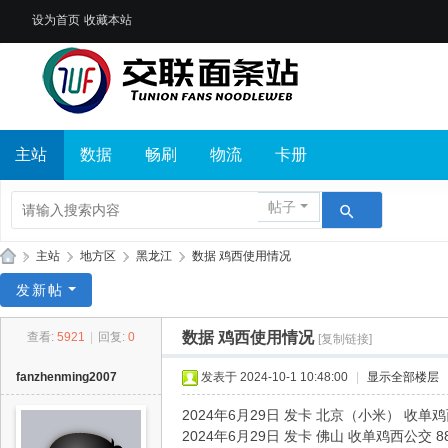
设为首页
收藏本站
主站
数据
畅刷
物流
卡册
帖子
»
主站
›
地方区
›
黑龙江
›
数据 鸡西使用情况
交
发新帖
联
数据 鸡西使用情况
查看:
5921
|
回复:
0
[复制链接]
面
条
fanzhenming2007
发表于 2024-10-1 10:48:00
|
显示全部楼层
站
2024年6月29日 发卡 北京（小米） 收单
2024年6月29日 发卡 佛山 收单鸡西公交 