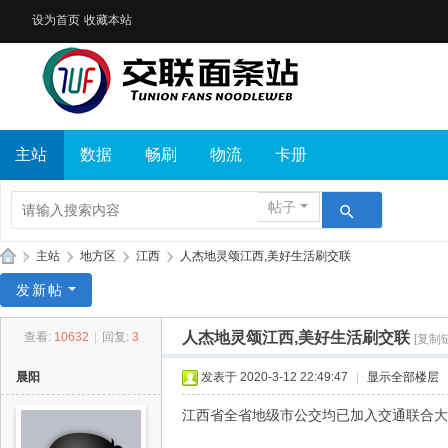
设为首页
收藏本站
主站
数据
畅刷
物流
卡册
帖子
»
主站
›
地方区
›
江西
›
人杰地灵颂江西,美好生活刷交联
交
发新帖
联
人杰地灵颂江西,美好生活刷交联
查看:
10632
|
回复:
3
[复制
面
条
晨阳
发表于 2020-3-12 22:49:47
|
显示全部楼层
站
江西省全省地级市公交均已加入交通联合大