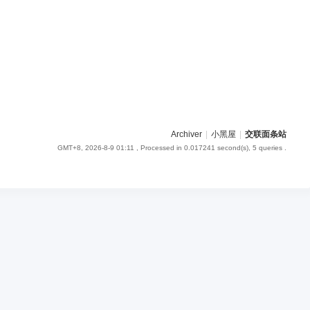
Archiver
|
小黑屋
|
交联面条站
GMT+8, 2026-8-9 01:11
, Processed in 0.017241 second(s), 5 queries .