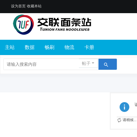
设为首页
收藏本站
主站
数据
畅刷
物流
卡册
帖子
请稍候...