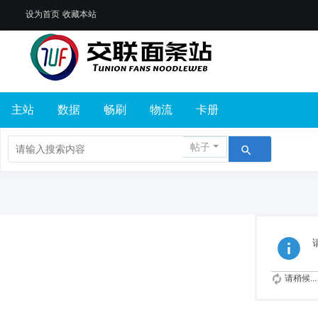
设为首页
收藏本站
主站
数据
畅刷
物流
卡册
帖子
请稍候...