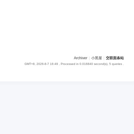
Archiver
|
小黑屋
|
交联面条站
GMT+8, 2026-8-7 16:49
, Processed in 0.016840 second(s), 5 queries .