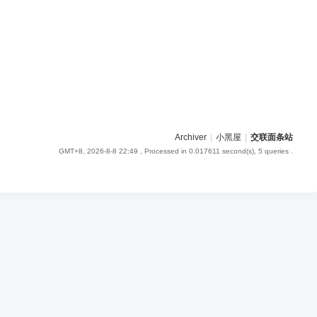
Archiver
|
小黑屋
|
交联面条站
GMT+8, 2026-8-8 22:49
, Processed in 0.017611 second(s), 5 queries .