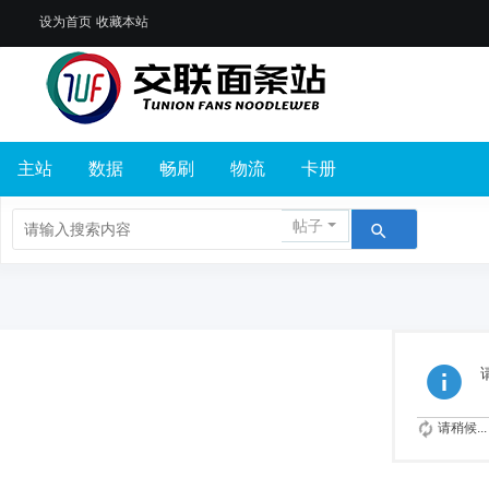
设为首页
收藏本站
主站
数据
畅刷
物流
卡册
帖子
请稍候...