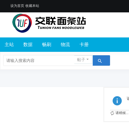
设为首页
收藏本站
主站
数据
畅刷
物流
卡册
帖子
请稍候...