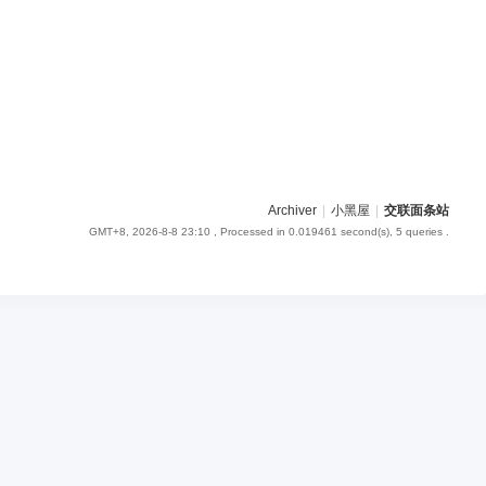
Archiver
|
小黑屋
|
交联面条站
GMT+8, 2026-8-8 23:10
, Processed in 0.019461 second(s), 5 queries .