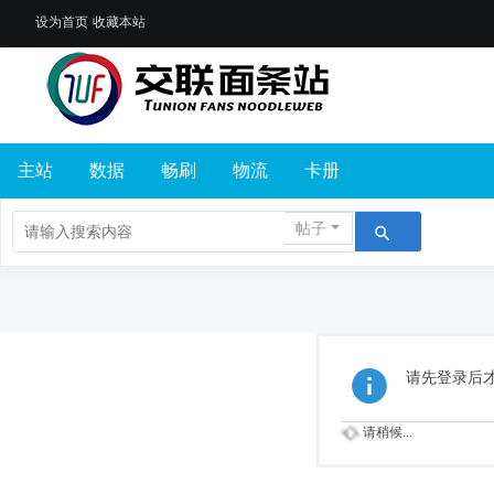
设为首页
收藏本站
主站
数据
畅刷
物流
卡册
帖子
请先登录后
请稍候...