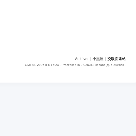
Archiver
|
小黑屋
|
交联面条站
GMT+8, 2026-8-6 17:24
, Processed in 0.026348 second(s), 5 queries .