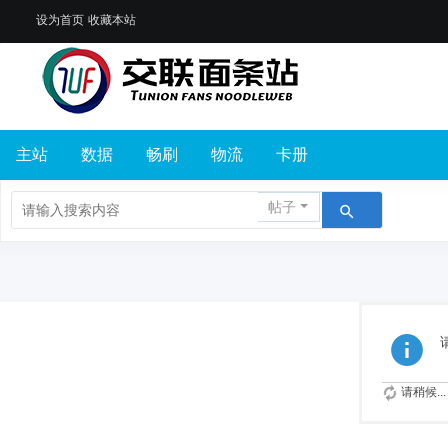
设为首页
收藏本站
主站
数据
畅刷
物流
卡册
帖子
请稍候...