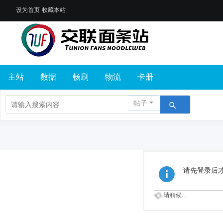
设为首页
收藏本站
主站
数据
畅刷
物流
卡册
帖子
请先登录后
请稍候...