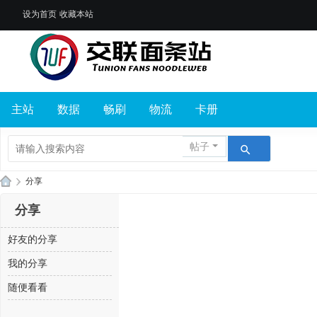
设为首页
收藏本站
主站
数据
畅刷
物流
卡册
帖子
›
分享
交
分享
联
好友的分享
面
条
我的分享
站
随便看看