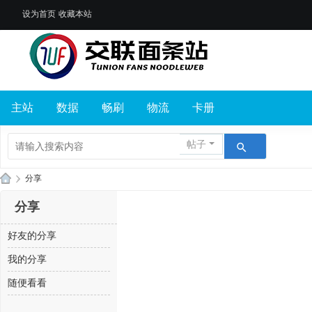
设为首页
收藏本站
主站
数据
畅刷
物流
卡册
帖子
›
分享
交
分享
联
好友的分享
面
条
我的分享
站
随便看看