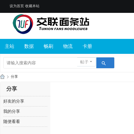
设为首页
收藏本站
主站
数据
畅刷
物流
卡册
帖子
›
分享
交
分享
联
好友的分享
面
条
我的分享
站
随便看看