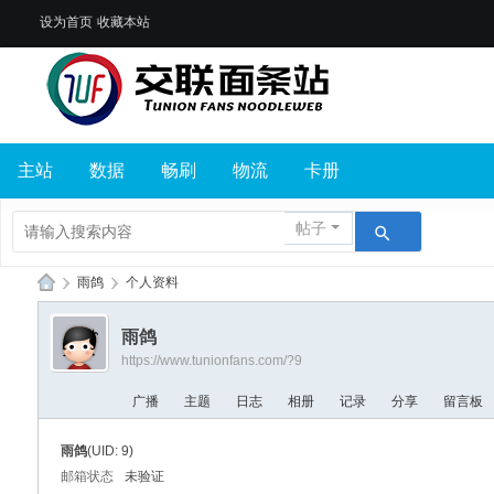
设为首页
收藏本站
主站
数据
畅刷
物流
卡册
帖子
›
雨鸽
›
个人资料
交
雨鸽
联
https://www.tunionfans.com/?9
面
广播
主题
日志
相册
记录
分享
留言板
条
站
雨鸽
(UID: 9)
邮箱状态
未验证