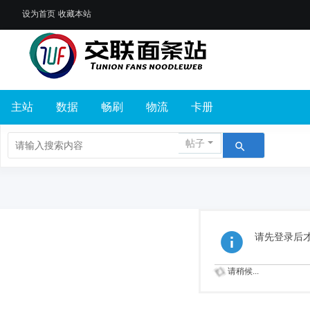
设为首页
收藏本站
主站
数据
畅刷
物流
卡册
帖子
请先登录后
请稍候...