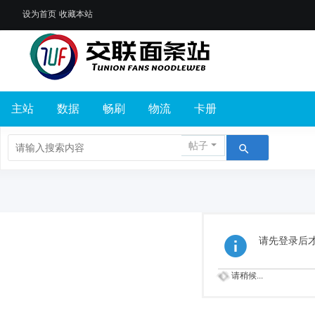
设为首页
收藏本站
主站
数据
畅刷
物流
卡册
帖子
请先登录后
请稍候...