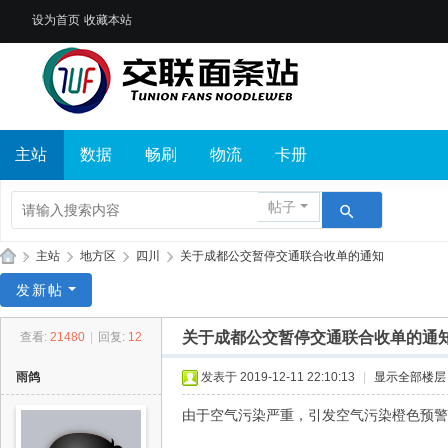
设为首页
收藏本站
主站
数据
畅刷
物流
卡册
帖子
»
主站
›
地方区
›
四川
›
关于成都公交暂停交通联合收单的通知
交
发新帖
联
关于成都公交暂停交通联合收单的通
查看:
21480
|
回复:
12
面
条
雨鸽
发表于 2019-12-11 22:10:13
|
显示全部楼层
站
由于空气污染严重，引发空气污染橙色预警，