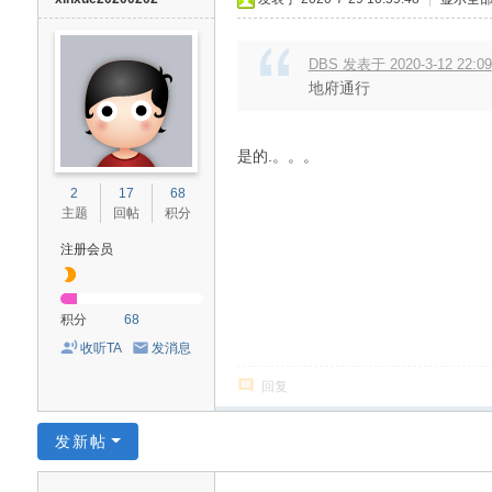
DBS 发表于 2020-3-12 22:09
地府通行
是的.。。。
2
17
68
主题
回帖
积分
注册会员
积分
68
收听TA
发消息
回复
发新帖