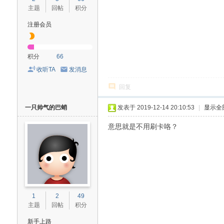
主题
回帖
积分
注册会员
积分
66
收听TA
发消息
回复
一只帅气的巴蛸
发表于 2019-12-14 20:10:53
|
显示全
意思就是不用刷卡咯？
1
2
49
主题
回帖
积分
新手上路