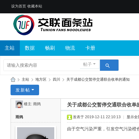
设为首页
收藏本站
主站
数据
畅刷
物流
卡册
帖子
»
主站
›
地方区
›
四川
›
关于成都公交暂停交通联合收单的通知
交
发新帖
联
楼主:
雨鸽
关于成都公交暂停交通联合收单
面
条
雨鸽
发表于 2019-12-11 22:10:13
|
显示全
站
由于空气污染严重，引发空气污染橙色